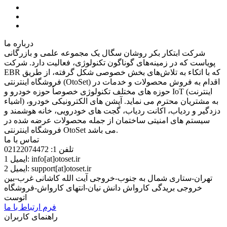
درباره ما
شرکت ابتکار بکر روشان سگال یک مجموعه‌ علمی و بازرگانی
پویاست كه در زمینه‌های گوناگون تکنولوژی، فعالیت دارد. شرکت
EBR که با اتکاء به تلاش‌های بخش خصوصی شکل گرفته، از طریق
فروشگاه اینترنتی (OtoSet) اقدام به فروش محصولات و خدمات در
حوزه های مختلف تکنولوژی خصوصاً حوزه خودرو و IoT (اینترنت
اشیاء) به مشتریان محترم می نماید. آپشن های الکترونیکی خودرو،
دزدگیر و ردیاب، اکانت ردیاب، گجت های خودرویی، خانه هوشمند و
سیستم های امنیتی ساختمان از جمله محصولات عرضه شده در
فروشگاه اینترنتی OtoSet می باشد.
تماس با ما
تلفن 1:
02122074472
info[at]otoset.ir
ایمیل 1:
support[at]otoset.ir
ایمیل 2:
تهران-ستاری شمال به جنوب-خروجی آیت الله کاشانی غرب-بین
خروجی بریدگی کارواش دانش نیان-انتهای کارواش-فروشگاه
اتوست
فرم ارتباط با ما
راهنمای کاربران