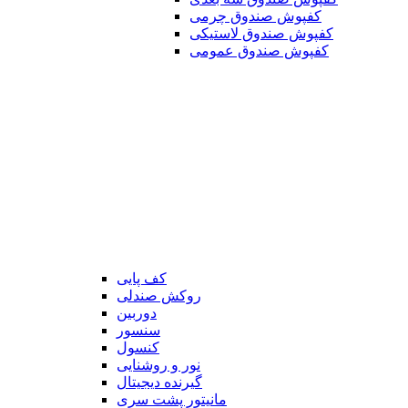
کفپوش صندوق چرمی
کفپوش صندوق لاستیکی
کفپوش صندوق عمومی
کف پایی
روکش صندلی
دوربین
سنسور
کنسول
نور و روشنایی
گیرنده دیجیتال
مانیتور پشت سری