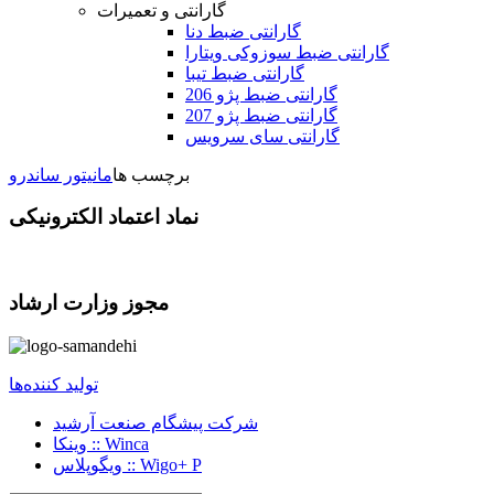
گارانتی و تعمیرات
گارانتی ضبط دنا
گارانتی ضبط سوزوکی ویتارا
گارانتی ضبط تیبا
گارانتی ضبط پژو 206
گارانتی ضبط پژو 207
گارانتی سای سرویس
برچسب ها
مانیتور ساندرو
نماد اعتماد الکترونیکی
مجوز وزارت ارشاد
تولید کننده‌ها
شرکت پیشگام صنعت آرشید
وینکا :: Winca
ویگوپلاس :: Wigo+ P