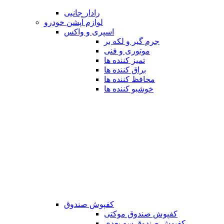
رادار جانبی
لوازم آپشن خودرو
اسپری و واکس
جرم گیر و لکه بر
موتوری و فنی
تمیز کننده ها
براق کننده ها
محافظ کننده ها
خوشبو کننده ها
کفپوش صندوق
کفپوش صندوق موکتی
کفپوش صندوق سه بعدی