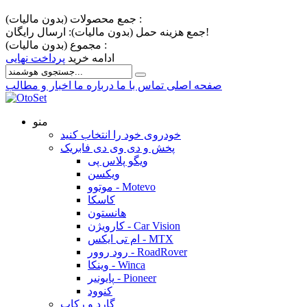
جمع محصولات (بدون مالیات) :
ارسال رایگان!
جمع هزینه حمل (بدون مالیات):
مجموع (بدون مالیات) :
ادامه خرید
پرداخت نهایی
صفحه اصلی
تماس با ما
درباره ما
اخبار و مطالب
منو
خودروی خود را انتخاب کنید
پخش و دی وی دی فابریک
ویگو پلاس پی
ویکسن
موتوو - Motevo
کاسکا
هانستون
کارویژن - Car Vision
ام تی ایکس - MTX
رود روور - RoadRover
وینکا - Winca
پایونیر - Pioneer
کنوود
گارد و رکاب