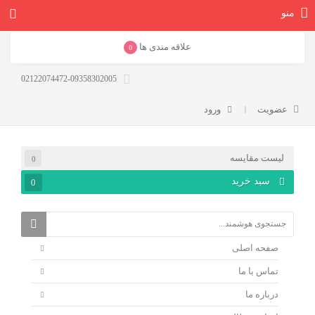
منو
علاقه مندی ها
0
02122074472-09358302005
عضویت
ورود
لیست مقایسه
0
سبد خرید
0
صفحه اصلی
تماس با ما
درباره ما