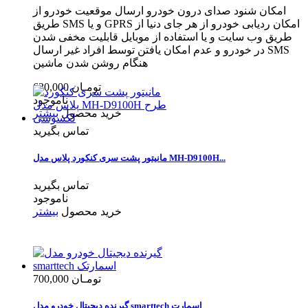
امکان شنود صدای درون خودرو ارسال موقعیت خودرو از
طریق SMS و یا GPRS امکان ردیابی خودرو از هر جای دنیا از
طریق وب سایت و یا استفاده از موبایل قابلیت مخفی شدن
در خودرو و عدم امکان یافتن توسط افراد غیر ارسال SMS
هنگام روشن شدن ماشین
630,000 تومـان
ناموجود
خرید محصول
بیشتر
تماس بگیرید
مانیتور پشت سری کنکورد پلاس مدل MH-D9100H...
تماس بگیرید
ناموجود
خرید محصول
بیشتر
700,000 تومـان
گیرنده دیجیتال خودرو مدل smarttech اسمارت