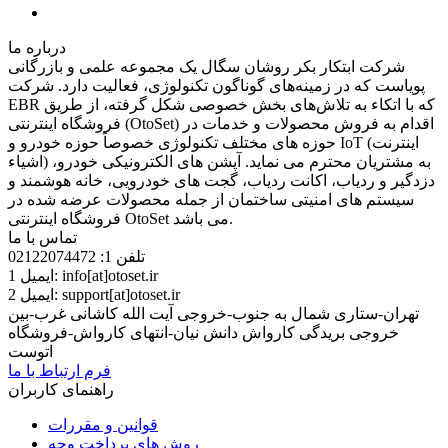
درباره ما
شرکت ابتکار بکر روشان سگال یک مجموعه‌ علمی و بازرگانی
پویاست كه در زمینه‌های گوناگون تکنولوژی، فعالیت دارد. شرکت
EBR که با اتکاء به تلاش‌های بخش خصوصی شکل گرفته، از طریق
فروشگاه اینترنتی (OtoSet) اقدام به فروش محصولات و خدمات در
حوزه های مختلف تکنولوژی خصوصاً حوزه خودرو و IoT (اینترنت
اشیاء) به مشتریان محترم می نماید. آپشن های الکترونیکی خودرو،
دزدگیر و ردیاب، اکانت ردیاب، گجت های خودرویی، خانه هوشمند و
سیستم های امنیتی ساختمان از جمله محصولات عرضه شده در
فروشگاه اینترنتی OtoSet می باشد.
تماس با ما
تلفن 1:
02122074472
info[at]otoset.ir
ایمیل 1:
support[at]otoset.ir
ایمیل 2:
تهران-ستاری شمال به جنوب-خروجی آیت الله کاشانی غرب-بین
خروجی بریدگی کارواش دانش نیان-انتهای کارواش-فروشگاه
اتوست
فرم ارتباط با ما
راهنمای کاربران
قوانین و مقررات
روش های پرداخت وجه