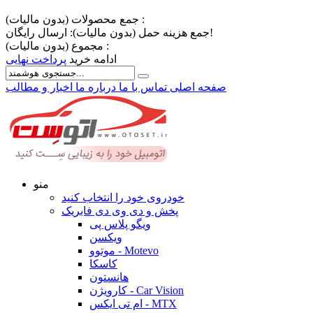
جمع محصولات (بدون مالیات) :
ارسال رایگان!
جمع هزینه حمل (بدون مالیات):
مجموع (بدون مالیات) :
ادامه خرید
پرداخت نهایی
صفحه اصلی
تماس با ما
درباره ما
اخبار و مطالب
منو
خودروی خود را انتخاب کنید
پخش و دی وی دی فابریک
ویگو پلاس پی
ویکسن
موتوو - Motevo
کاسکا
هانستون
کارویژن - Car Vision
ام تی ایکس - MTX