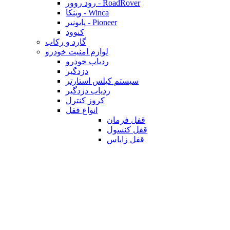
رود روور - RoadRover
وینکا - Winca
پایونیر - Pioneer
کنوود
گارد و رکاب
لوازم امنیت خودرو
ردیاب خودرو
دزدگیر
سیستم کیلس استارتر
ردیاب دزدگیر
کروز کنترل
انواع قفل
قفل فرمان
قفل کنسول
قفل زاپاس