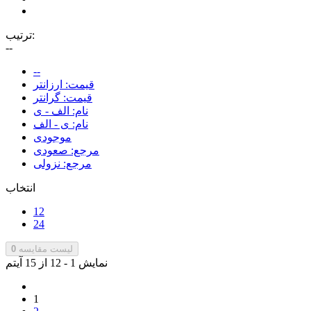
ترتیب:
--
--
قیمت: ارزانتر
قیمت: گرانتر
نام: الف - ی
نام: ی - الف
موجودی
مرجع: صعودی
مرجع: نزولی
انتخاب
12
24
لیست مقایسه
0
نمایش 1 - 12 از 15 آیتم
1