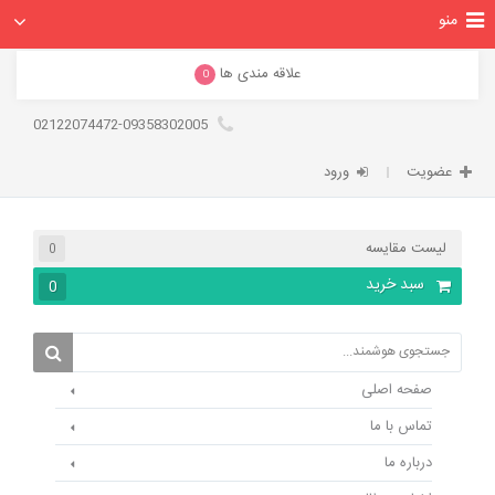
منو
علاقه مندی ها
0
02122074472-09358302005
عضویت
ورود
لیست مقایسه
0
سبد خرید
0
صفحه اصلی
تماس با ما
درباره ما