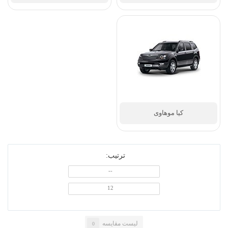
کیا سول
کیا کادنزا
ترتیب:
کیا کارناوال
کیا کارنز
--
12
لیست مقایسه
0