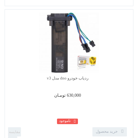
دزدگیر تصویری ایزیکار مدل E7III LA
630,000 تومـان
ناموجود
خرید محصول