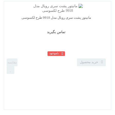
تماس بگیرید
ناموجود
خرید محصول
دوربین دنده عقب - پرفکت 011F - یونیورسال