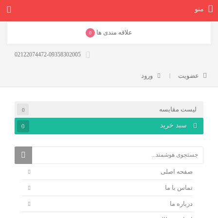
منو
علاقه مندی ها
0
02122074472-09358302005
عضویت
ورود
لیست مقایسه
0
سبد خرید
0
صفحه اصلی
تماس با ما
درباره ما