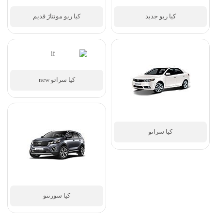
کیا اسپورتیج
کیا پیکانتو
کیا ریو جدید
کیا ریو مونتاژ قدیم
کیا سراتو new