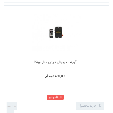
مانیتور پشت سری کنکورد پلاس مدل MH-D9100H...
480,000 تومـان
ناموجود
خرید محصول