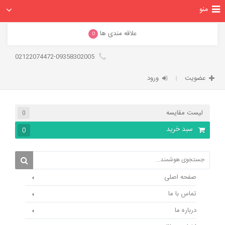
منو
علاقه مندی ها
0
02122074472-09358302005
عضویت
ورود
لیست مقایسه
0
سبد خرید
0
صفحه اصلی
تماس با ما
درباره ما