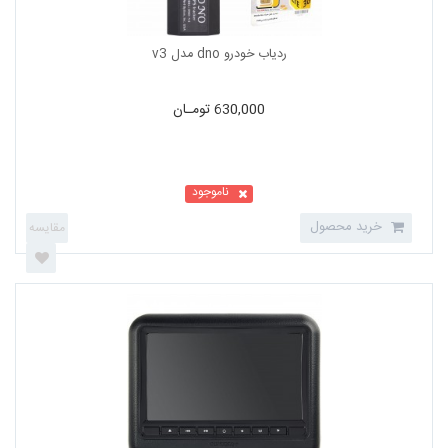
630,000 تومـان
ناموجود
خرید محصول
ردیاب خودرو dno مدل v3