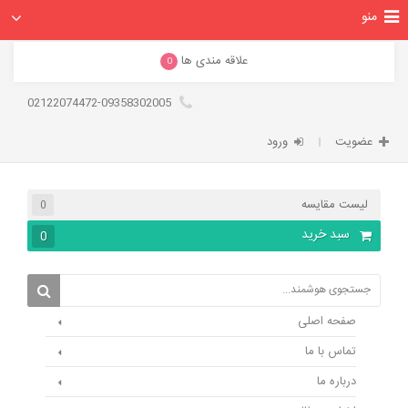
منو
علاقه مندی ها
0
02122074472-09358302005
عضویت
ورود
لیست مقایسه
0
سبد خرید
0
صفحه اصلی
تماس با ما
درباره ما