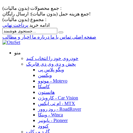
جمع محصولات (بدون مالیات) :
ارسال رایگان!
جمع هزینه حمل (بدون مالیات):
مجموع (بدون مالیات) :
ادامه خرید
پرداخت نهایی
صفحه اصلی
تماس با ما
درباره ما
اخبار و مطالب
منو
خودروی خود را انتخاب کنید
پخش و دی وی دی فابریک
ویگو پلاس پی
ویکسن
موتوو - Motevo
کاسکا
هانستون
کارویژن - Car Vision
ام تی ایکس - MTX
رود روور - RoadRover
وینکا - Winca
پایونیر - Pioneer
کنوود
گارد و رکاب