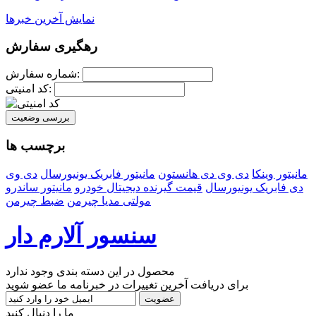
نمایش آخرین خبرها
رهگیری سفارش
شماره سفارش:
کد امنیتی:
بررسی وضعیت
برچسب ها
مانیتور وینکا
دی وی دی هانستون
مانیتور فابریک یونیورسال
دی وی
دی فابریک یونیورسال
قیمت گیرنده دیجیتال خودرو
مانیتور ساندرو
مولتی مدیا چیرمن
ضبط چیرمن
سنسور آلارم دار
محصول در این دسته بندی وجود ندارد
برای دریافت آخرین تغییرات در خبرنامه ما عضو شوید
عضویت
ما را دنبال کنید