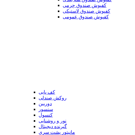
کفپوش صندوق چرمی
کفپوش صندوق لاستیکی
کفپوش صندوق عمومی
کف پایی
روکش صندلی
دوربین
سنسور
کنسول
نور و روشنایی
گیرنده دیجیتال
مانیتور پشت سری