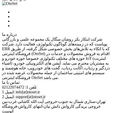
درباره ما
شرکت ابتکار بکر روشان سگال یک مجموعه‌ علمی و بازرگانی
پویاست كه در زمینه‌های گوناگون تکنولوژی، فعالیت دارد. شرکت
EBR که با اتکاء به تلاش‌های بخش خصوصی شکل گرفته، از طریق
فروشگاه اینترنتی (OtoSet) اقدام به فروش محصولات و خدمات در
حوزه های مختلف تکنولوژی خصوصاً حوزه خودرو و IoT (اینترنت
اشیاء) به مشتریان محترم می نماید. آپشن های الکترونیکی خودرو،
دزدگیر و ردیاب، اکانت ردیاب، گجت های خودرویی، خانه هوشمند و
سیستم های امنیتی ساختمان از جمله محصولات عرضه شده در
فروشگاه اینترنتی OtoSet می باشد.
تماس با ما
تلفن 1:
02122074472
info[at]otoset.ir
ایمیل 1:
support[at]otoset.ir
ایمیل 2:
تهران-ستاری شمال به جنوب-خروجی آیت الله کاشانی غرب-بین
خروجی بریدگی کارواش دانش نیان-انتهای کارواش-فروشگاه
اتوست