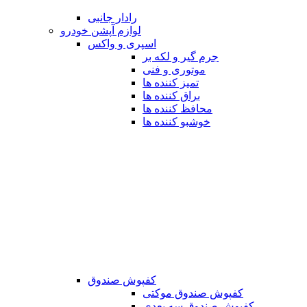
رادار جانبی
لوازم آپشن خودرو
اسپری و واکس
جرم گیر و لکه بر
موتوری و فنی
تمیز کننده ها
براق کننده ها
محافظ کننده ها
خوشبو کننده ها
کفپوش صندوق
کفپوش صندوق موکتی
کفپوش صندوق سه بعدی