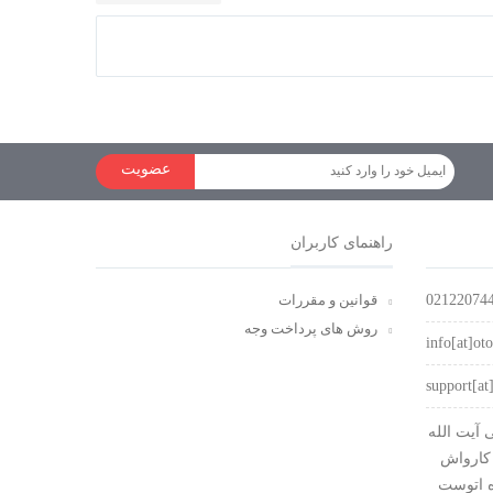
مانیتور پشت سری رویال مدل 9918
طرح لکسوسی
عضویت
راهنمای کاربران
02122074
قوانین و مقررات
روش های پرداخت وجه
info[at]oto
support[at]
آیت الله
کارواش
ه اتوست