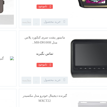
ناموجود
خرید محصول
دزدگیر تصویری ماشین مدل PLC
gold7
تماس بگیرید
ناموجود
خرید محصول
مانیتور پشت سری کنکورد پلاس
مدل MH-D9100H...