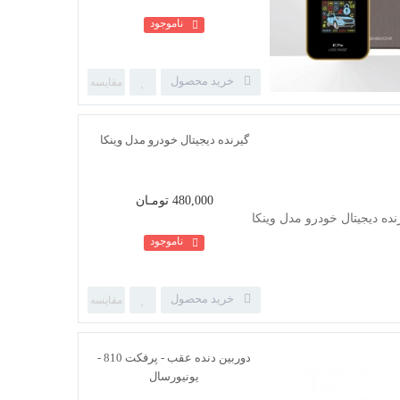
ناموجود
خرید محصول
دزدگیر تصویری ایزیکار مدل E7III
LA
480,000 تومـان
ناموجود
خرید محصول
گیرنده دیجیتال خودرو مدل وینکا