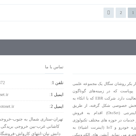
دوربین دنده عقب - پرفکت 011F -
2
1
یونیورسال
تماس با ما
تلفن 1:
472
ر بکر روشان سگال یک مجموعه‌ علمی
 پویاست كه در زمینه‌های گوناگون
ایمیل 1:
set.ir
تکنولوژی، فعالیت دارد. شرکت EBR که با اتکاء به
بخش خصوصی شکل گرفته، از طریق
ایمیل 2:
otoset.ir
فروشگاه اینترنتی (OtoSet) اقدام به فروش
تهران-ستاری شمال به جنوب-خروجی 
خدمات در حوزه های مختلف تکنولوژی
کاشانی غرب-بین خروجی بریدگی 
خصوصاً حوزه خودرو و IoT (اینترنت اشیاء) به
دانش نیان-انتهای کارواش-فروشگا
ترم می نماید. آپشن های الکترونیکی