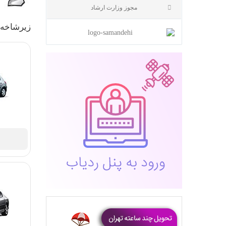
زیرشاخه 
مجوز وزارت ارشاد
پژو 206
معرفی امکانات سیتروئن C3...
نمایش