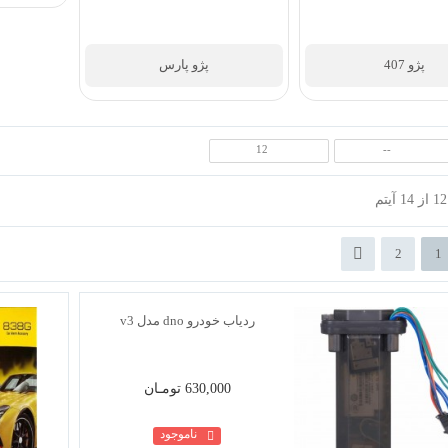
پژو 301
12
--
پژو پارس
2
1
630,000 تومـان
ناموجود