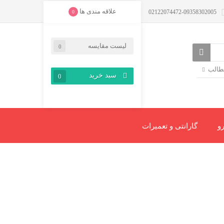
علاقه مندی ها
02122074472-09358302005
0
لیست مقایسه
0
مطالب
سبد خرید
0
و
گارانتی و تعمیرات