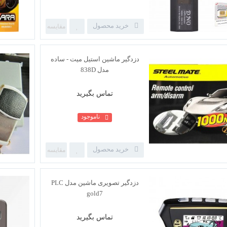
ردیاب خودرو dno مدل v3
خرید محصول
تماس بگیرید
ناموجود
دزدگیر ماشین استیل میت - ساده
خرید محصول
مدل 838D
تماس بگیرید