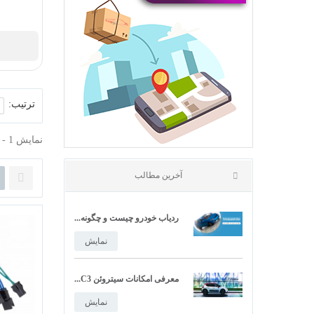
مشخصات فنی برلیانس H220
نمایش
مشخصات فنی برلیانس H230
ترتیب:
نمایش
پژو 407
نمایش 1 - 12 از 14 آیتم
حضور اتوست در نمایشگاه بین...
نمایش
ردیاب خودرو چیست و چگونه...
نمایش
آخرین مطالب
معرفی امکانات سیتروئن C3...
نمایش