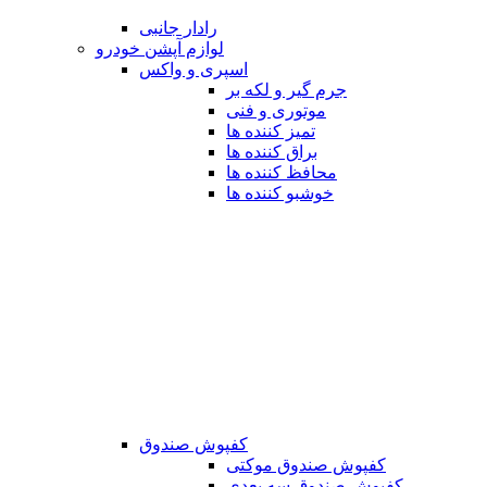
رادار جانبی
لوازم آپشن خودرو
اسپری و واکس
جرم گیر و لکه بر
موتوری و فنی
تمیز کننده ها
براق کننده ها
محافظ کننده ها
خوشبو کننده ها
کفپوش صندوق
کفپوش صندوق موکتی
کفپوش صندوق سه بعدی