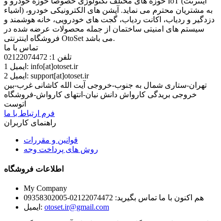
حوزه های مختلف تکنولوژی خصوصاً حوزه خودرو و IoT (اینترنت
اشیاء) به مشتریان محترم می نماید. آپشن های الکترونیکی خودرو،
دزدگیر و ردیاب، اکانت ردیاب، گجت های خودرویی، خانه هوشمند و
سیستم های امنیتی ساختمان از جمله محصولات عرضه شده در
فروشگاه اینترنتی OtoSet می باشد.
تماس با ما
تلفن 1:
02122074472
info[at]otoset.ir
ایمیل 1:
support[at]otoset.ir
ایمیل 2:
تهران-ستاری شمال به جنوب-خروجی آیت الله کاشانی غرب-بین
خروجی بریدگی کارواش دانش نیان-انتهای کارواش-فروشگاه
اتوست
فرم ارتباط با ما
راهنمای کاربران
قوانین و مقررات
روش های پرداخت وجه
اطلاعات فروشگاه
My Company
هم اکنون با ما تماس بگیرید:
02122074472-09358302005
otoset.ir@gmail.com
ایمیل: