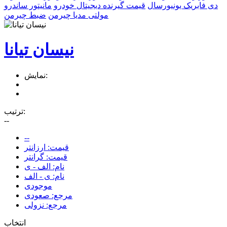
دی فابریک یونیورسال
قیمت گیرنده دیجیتال خودرو
مانیتور ساندرو
مولتی مدیا چیرمن
ضبط چیرمن
نیسان تیانا
نمایش:
ترتیب:
--
--
قیمت: ارزانتر
قیمت: گرانتر
نام: الف - ی
نام: ی - الف
موجودی
مرجع: صعودی
مرجع: نزولی
انتخاب