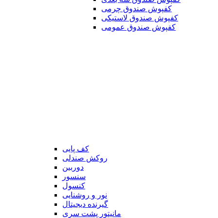
کفپوش صندوق چرمی
کفپوش صندوق لاستیکی
کفپوش صندوق عمومی
کف پایی
روکش صندلی
دوربین
سنسور
کنسول
نور و روشنایی
گیرنده دیجیتال
مانیتور پشت سری