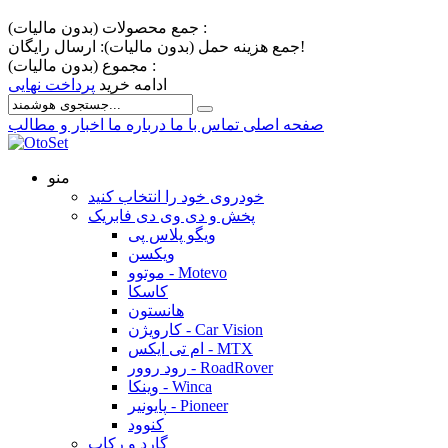
جمع محصولات (بدون مالیات) :
ارسال رایگان!
جمع هزینه حمل (بدون مالیات):
مجموع (بدون مالیات) :
ادامه خرید
پرداخت نهایی
صفحه اصلی
تماس با ما
درباره ما
اخبار و مطالب
منو
خودروی خود را انتخاب کنید
پخش و دی وی دی فابریک
ویگو پلاس پی
ویکسن
موتوو - Motevo
کاسکا
هانستون
کارویژن - Car Vision
ام تی ایکس - MTX
رود روور - RoadRover
وینکا - Winca
پایونیر - Pioneer
کنوود
گارد و رکاب