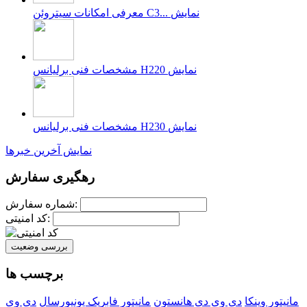
نمایش
معرفی امکانات سیتروئن C3...
نمایش
مشخصات فنی برلیانس H220
نمایش
مشخصات فنی برلیانس H230
نمایش آخرین خبرها
رهگیری سفارش
شماره سفارش:
کد امنیتی:
بررسی وضعیت
برچسب ها
مانیتور وینکا
دی وی دی هانستون
مانیتور فابریک یونیورسال
دی وی