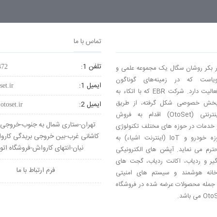
تماس با ما
تلفن 1:
ر بکر روشان سگال یک مجموعه‌ علمی و
472
پویاست كه در زمینه‌های گوناگون
ایمیل 1:
set.ir
تکنولوژی، فعالیت دارد. شرکت EBR که با اتکاء به
بخش خصوصی شکل گرفته، از طریق
ایمیل 2:
otoset.ir
فروشگاه اینترنتی (OtoSet) اقدام به فروش
تهران-ستاری شمال به جنوب-خروجی آ
خدمات در حوزه های مختلف تکنولوژی
کاشانی غرب-بین خروجی بریدگی کار
خصوصاً حوزه خودرو و IoT (اینترنت اشیاء) به
نیان-انتهای کارواش-فروشگاه ات
ترم می نماید. آپشن های الکترونیکی
گیر و ردیاب، اکانت ردیاب، گجت های
فرم ارتباط با ما
خانه هوشمند و سیستم های امنیتی
 جمله محصولات عرضه شده در فروشگاه