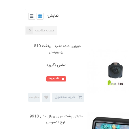
نمایش:
لیست مقایسه
0
تماس بگیرید
دوربین دنده عقب - پرفکت 810 -
یونیورسال
ناموجود
خرید محصول