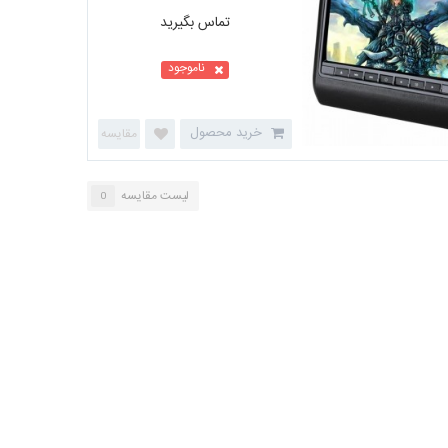
تماس بگیرید
مانیتور پشت سری رویال مدل 9918
ناموجود
طرح لکسوسی
خرید محصول
لیست مقایسه
0