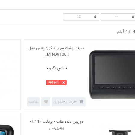
12
--
تماس بگیرید
مانیتور پشت سری کنکورد پلاس مدل
MH-D9100H...
ناموجود
خرید محصول