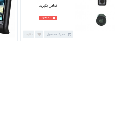
تماس بگیرید
دوربین دنده عقب - پرفکت 011F -
ناموجود
یونیورسال
خرید محصول