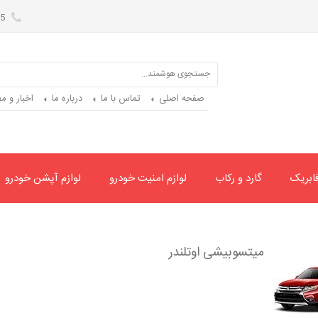
02122074472-09358302005
صفحه اصلی
تماس با ما
درباره ما
اخبار و م
ابریک
گارد و رکاب
لوازم امنیت خودرو
لوازم آپشن خودرو
تسوبیشی اوتلندر