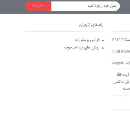
عضویت
راهنمای کاربران
قوانین و مقررات
02122074
روش های پرداخت وجه
info[at]oto
support[at]
یت الله
واش دانش
وست