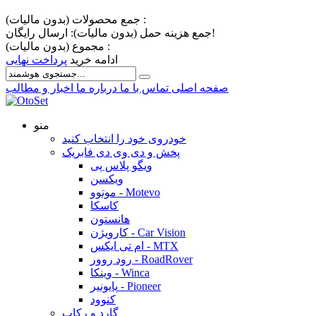
جمع محصولات (بدون مالیات) :
ارسال رایگان!
جمع هزینه حمل (بدون مالیات):
مجموع (بدون مالیات) :
ادامه خرید
پرداخت نهایی
صفحه اصلی
تماس با ما
درباره ما
اخبار و مطالب
منو
خودروی خود را انتخاب کنید
پخش و دی وی دی فابریک
ویگو پلاس پی
ویکسن
موتوو - Motevo
کاسکا
هانستون
کارویژن - Car Vision
ام تی ایکس - MTX
رود روور - RoadRover
وینکا - Winca
پایونیر - Pioneer
کنوود
گارد و رکاب