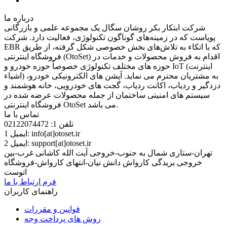
درباره ما
شرکت ابتکار بکر روشان سگال یک مجموعه‌ علمی و بازرگانی
پویاست كه در زمینه‌های گوناگون تکنولوژی، فعالیت دارد. شرکت
EBR که با اتکاء به تلاش‌های بخش خصوصی شکل گرفته، از طریق
فروشگاه اینترنتی (OtoSet) اقدام به فروش محصولات و خدمات در
حوزه های مختلف تکنولوژی خصوصاً حوزه خودرو و IoT (اینترنت
اشیاء) به مشتریان محترم می نماید. آپشن های الکترونیکی خودرو،
دزدگیر و ردیاب، اکانت ردیاب، گجت های خودرویی، خانه هوشمند و
سیستم های امنیتی ساختمان از جمله محصولات عرضه شده در
فروشگاه اینترنتی OtoSet می باشد.
تماس با ما
تلفن 1:
02122074472
info[at]otoset.ir
ایمیل 1:
support[at]otoset.ir
ایمیل 2:
تهران-ستاری شمال به جنوب-خروجی آیت الله کاشانی غرب-بین
خروجی بریدگی کارواش دانش نیان-انتهای کارواش-فروشگاه
اتوست
فرم ارتباط با ما
راهنمای کاربران
قوانین و مقررات
روش های پرداخت وجه