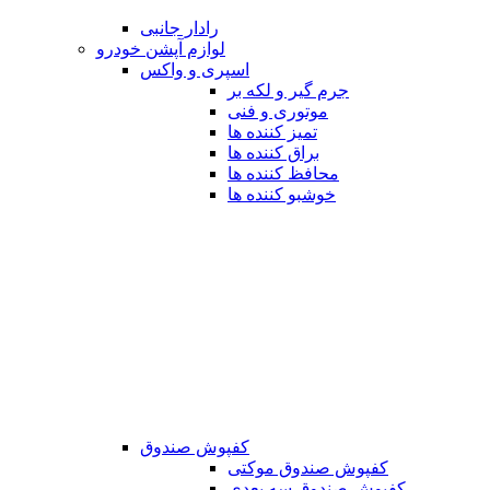
رادار جانبی
لوازم آپشن خودرو
اسپری و واکس
جرم گیر و لکه بر
موتوری و فنی
تمیز کننده ها
براق کننده ها
محافظ کننده ها
خوشبو کننده ها
کفپوش صندوق
کفپوش صندوق موکتی
کفپوش صندوق سه بعدی