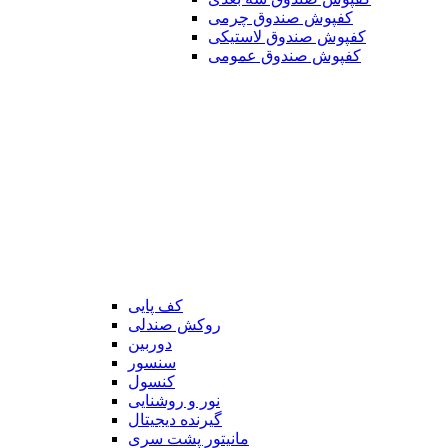
کفپوش صندوق چرمی
کفپوش صندوق لاستیکی
کفپوش صندوق عمومی
کف پایی
روکش صندلی
دوربین
سنسور
کنسول
نور و روشنایی
گیرنده دیجیتال
مانیتور پشت سری