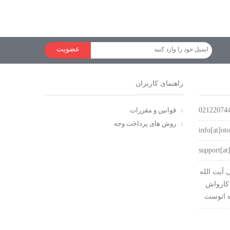
عضویت
راهنمای کاربران
02122074
قوانین و مقررات
روش های پرداخت وجه
info[at]oto
support[at]
آیت الله
کارواش
ه اتوست