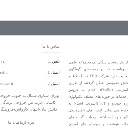
تماس با ما
تلفن 1:
472
ر بکر روشان سگال یک مجموعه‌ علمی
 پویاست كه در زمینه‌های گوناگون
ایمیل 1:
set.ir
تکنولوژی، فعالیت دارد. شرکت EBR که با اتکاء به
بخش خصوصی شکل گرفته، از طریق
ایمیل 2:
otoset.ir
فروشگاه اینترنتی (OtoSet) اقدام به فروش
تهران-ستاری شمال به جنوب-خروجی 
خدمات در حوزه های مختلف تکنولوژی
کاشانی غرب-بین خروجی بریدگی 
خصوصاً حوزه خودرو و IoT (اینترنت اشیاء) به
دانش نیان-انتهای کارواش-فروشگا
ترم می نماید. آپشن های الکترونیکی
گیر و ردیاب، اکانت ردیاب، گجت های
فرم ارتباط با ما
خانه هوشمند و سیستم های امنیتی