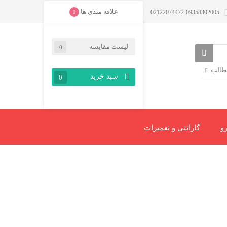
علاقه مندی ها
02122074472-09358302005
0
لیست مقایسه
0
مطالب
سبد خرید
0
و
گارانتی و تعمیرات