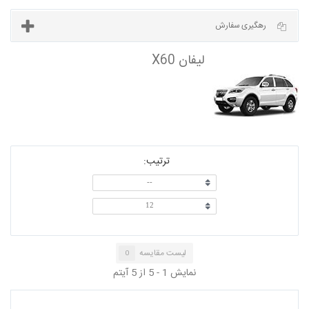
آخرین مطالب
رهگیری سفارش
ترتیب:
لیفان X60
--
12
لیست مقایسه
0
نمایش 1 - 5 از 5 آیتم