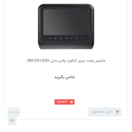
ردیاب خودرو dno مدل v3
تماس بگیرید
ناموجود
خرید محصول