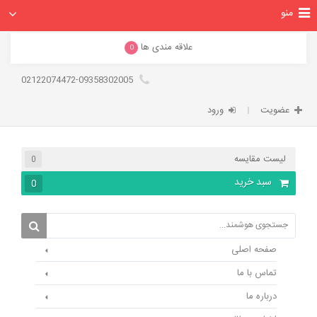
منو
علاقه مندی ها
0
02122074472-09358302005
عضویت
ورود
لیست مقایسه
0
سبد خرید
0
صفحه اصلی
تماس با ما
درباره ما