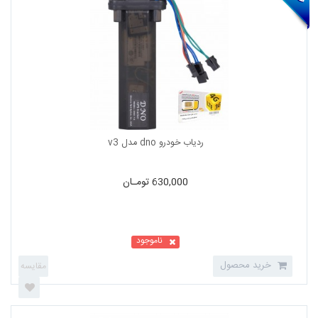
630,000 تومـان
ناموجود
خرید محصول