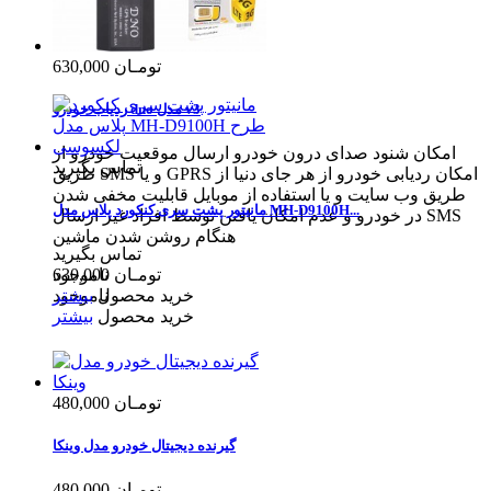
630,000 تومـان
ردیاب خودرو dno مدل v3
امکان شنود صدای درون خودرو ارسال موقعیت خودرو از
تماس بگیرید
طریق SMS و یا GPRS امکان ردیابی خودرو از هر جای دنیا از
طریق وب سایت و یا استفاده از موبایل قابلیت مخفی شدن
مانیتور پشت سری کنکورد پلاس مدل MH-D9100H...
در خودرو و عدم امکان یافتن توسط افراد غیر ارسال SMS
هنگام روشن شدن ماشین
تماس بگیرید
630,000 تومـان
ناموجود
خرید محصول
ناموجود
بیشتر
خرید محصول
بیشتر
480,000 تومـان
گیرنده دیجیتال خودرو مدل وینکا
480,000 تومـان