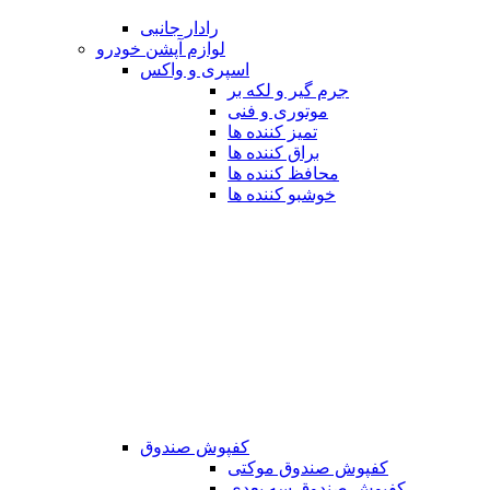
رادار جانبی
لوازم آپشن خودرو
اسپری و واکس
جرم گیر و لکه بر
موتوری و فنی
تمیز کننده ها
براق کننده ها
محافظ کننده ها
خوشبو کننده ها
کفپوش صندوق
کفپوش صندوق موکتی
کفپوش صندوق سه بعدی