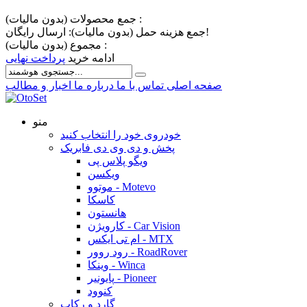
جمع محصولات (بدون مالیات) :
ارسال رایگان!
جمع هزینه حمل (بدون مالیات):
مجموع (بدون مالیات) :
ادامه خرید
پرداخت نهایی
صفحه اصلی
تماس با ما
درباره ما
اخبار و مطالب
منو
خودروی خود را انتخاب کنید
پخش و دی وی دی فابریک
ویگو پلاس پی
ویکسن
موتوو - Motevo
کاسکا
هانستون
کارویژن - Car Vision
ام تی ایکس - MTX
رود روور - RoadRover
وینکا - Winca
پایونیر - Pioneer
کنوود
گارد و رکاب