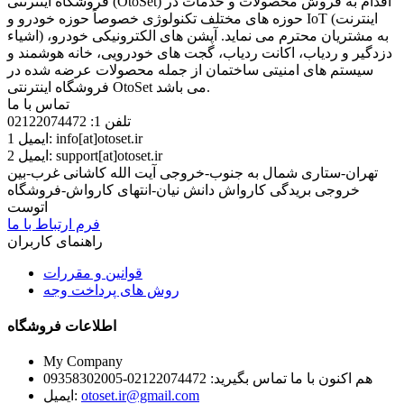
فروشگاه اینترنتی (OtoSet) اقدام به فروش محصولات و خدمات در
حوزه های مختلف تکنولوژی خصوصاً حوزه خودرو و IoT (اینترنت
اشیاء) به مشتریان محترم می نماید. آپشن های الکترونیکی خودرو،
دزدگیر و ردیاب، اکانت ردیاب، گجت های خودرویی، خانه هوشمند و
سیستم های امنیتی ساختمان از جمله محصولات عرضه شده در
فروشگاه اینترنتی OtoSet می باشد.
تماس با ما
تلفن 1:
02122074472
info[at]otoset.ir
ایمیل 1:
support[at]otoset.ir
ایمیل 2:
تهران-ستاری شمال به جنوب-خروجی آیت الله کاشانی غرب-بین
خروجی بریدگی کارواش دانش نیان-انتهای کارواش-فروشگاه
اتوست
فرم ارتباط با ما
راهنمای کاربران
قوانین و مقررات
روش های پرداخت وجه
اطلاعات فروشگاه
My Company
هم اکنون با ما تماس بگیرید:
02122074472-09358302005
otoset.ir@gmail.com
ایمیل: