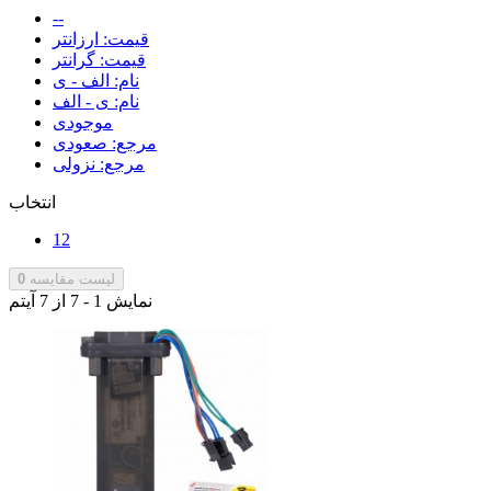
--
قیمت: ارزانتر
قیمت: گرانتر
نام: الف - ی
نام: ی - الف
موجودی
مرجع: صعودی
مرجع: نزولی
انتخاب
12
لیست مقایسه
0
نمایش 1 - 7 از 7 آیتم