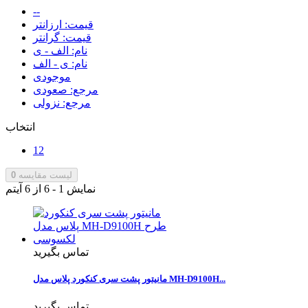
--
قیمت: ارزانتر
قیمت: گرانتر
نام: الف - ی
نام: ی - الف
موجودی
مرجع: صعودی
مرجع: نزولی
انتخاب
12
لیست مقایسه
0
نمایش 1 - 6 از 6 آیتم
تماس بگیرید
مانیتور پشت سری کنکورد پلاس مدل MH-D9100H...
تماس بگیرید