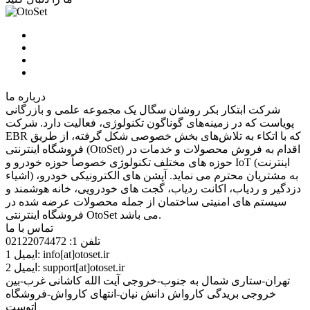
درباره ما
شرکت ابتکار بکر روشان سگال یک مجموعه‌ علمی و بازرگانی
پویاست كه در زمینه‌های گوناگون تکنولوژی، فعالیت دارد. شرکت
EBR که با اتکاء به تلاش‌های بخش خصوصی شکل گرفته، از طریق
فروشگاه اینترنتی (OtoSet) اقدام به فروش محصولات و خدمات در
حوزه های مختلف تکنولوژی خصوصاً حوزه خودرو و IoT (اینترنت
اشیاء) به مشتریان محترم می نماید. آپشن های الکترونیکی خودرو،
دزدگیر و ردیاب، اکانت ردیاب، گجت های خودرویی، خانه هوشمند و
سیستم های امنیتی ساختمان از جمله محصولات عرضه شده در
فروشگاه اینترنتی OtoSet می باشد.
تماس با ما
تلفن 1:
02122074472
info[at]otoset.ir
ایمیل 1:
support[at]otoset.ir
ایمیل 2:
تهران-ستاری شمال به جنوب-خروجی آیت الله کاشانی غرب-بین
خروجی بریدگی کارواش دانش نیان-انتهای کارواش-فروشگاه
اتوست