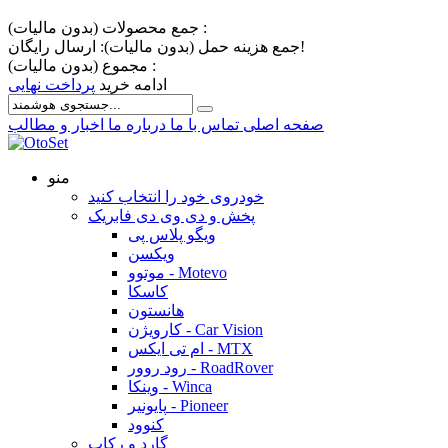
جمع محصولات (بدون مالیات) :
ارسال رایگان!
جمع هزینه حمل (بدون مالیات):
مجموع (بدون مالیات) :
ادامه خرید
پرداخت نهایی
صفحه اصلی
تماس با ما
درباره ما
اخبار و مطالب
منو
خودروی خود را انتخاب کنید
پخش و دی وی دی فابریک
ویگو پلاس پی
ویکسن
موتوو - Motevo
کاسکا
هانستون
کارویژن - Car Vision
ام تی ایکس - MTX
رود روور - RoadRover
وینکا - Winca
پایونیر - Pioneer
کنوود
گارد و رکاب