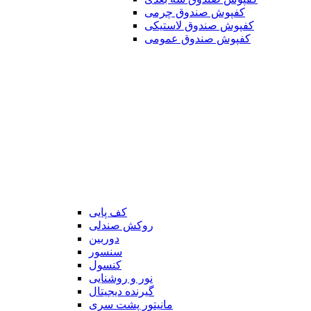
کفپوش صندوق چرمی
کفپوش صندوق لاستیکی
کفپوش صندوق عمومی
کف پایی
روکش صندلی
دوربین
سنسور
کنسول
نور و روشنایی
گیرنده دیجیتال
مانیتور پشت سری