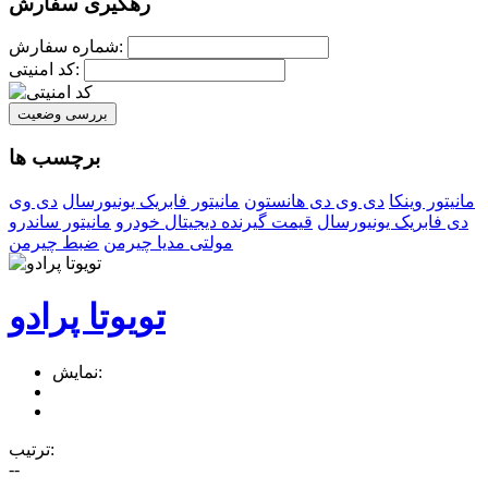
رهگیری سفارش
شماره سفارش:
کد امنیتی:
بررسی وضعیت
برچسب ها
مانیتور وینکا
دی وی دی هانستون
مانیتور فابریک یونیورسال
دی وی
دی فابریک یونیورسال
قیمت گیرنده دیجیتال خودرو
مانیتور ساندرو
مولتی مدیا چیرمن
ضبط چیرمن
تویوتا پرادو
نمایش:
ترتیب:
--