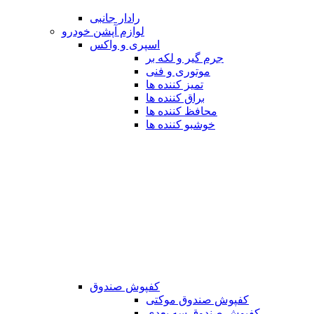
رادار جانبی
لوازم آپشن خودرو
اسپری و واکس
جرم گیر و لکه بر
موتوری و فنی
تمیز کننده ها
براق کننده ها
محافظ کننده ها
خوشبو کننده ها
کفپوش صندوق
کفپوش صندوق موکتی
کفپوش صندوق سه بعدی