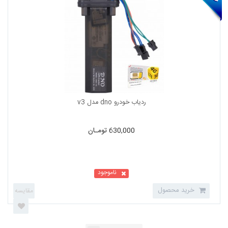
630,000 تومـان
ناموجود
خرید محصول