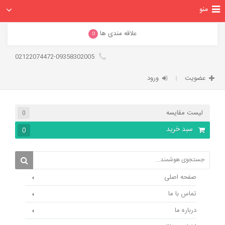
منو
علاقه مندی ها
0
02122074472-09358302005
عضویت
ورود
لیست مقایسه
0
سبد خرید
0
صفحه اصلی
تماس با ما
درباره ما