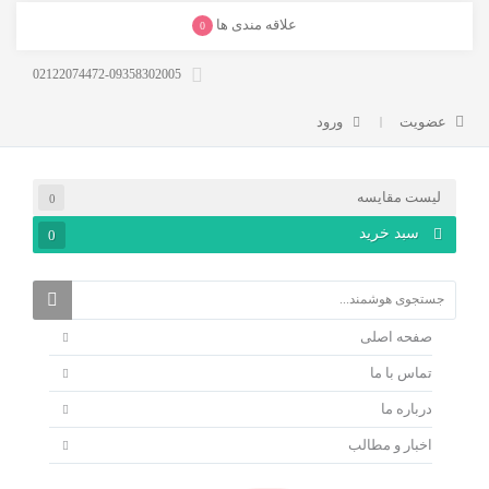
علاقه مندی ها
0
02122074472-09358302005
عضویت
ورود
لیست مقایسه
0
سبد خرید
0
صفحه اصلی
تماس با ما
درباره ما
اخبار و مطالب