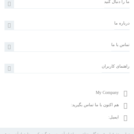
ما را دنبال کنید
درباره ما
تماس با ما
راهنمای کاربران
My Company
هم اکنون با ما تماس بگیرید:
02122074472-09358302005
ایمیل:
otoset.ir@gmail.com