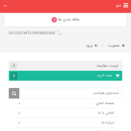
منو
علاقه مندی ها
0
02122074472-09358302005
عضویت
ورود
لیست مقایسه
0
سبد خرید
0
صفحه اصلی
تماس با ما
درباره ما