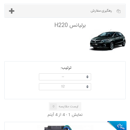
آخرین مطالب
رهگیری سفارش
ترتیب:
برلیانس H220
--
12
لیست مقایسه
0
نمایش 1 - 4 از 4 آیتم