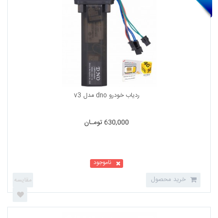
630,000 تومـان
ناموجود
خرید محصول
ردیاب خودرو dno مدل v3