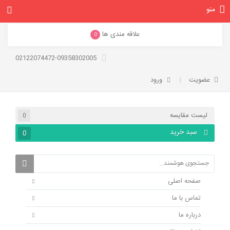
منو
علاقه مندی ها
0
02122074472-09358302005
عضویت
ورود
لیست مقایسه
0
سبد خرید
0
صفحه اصلی
تماس با ما
درباره ما