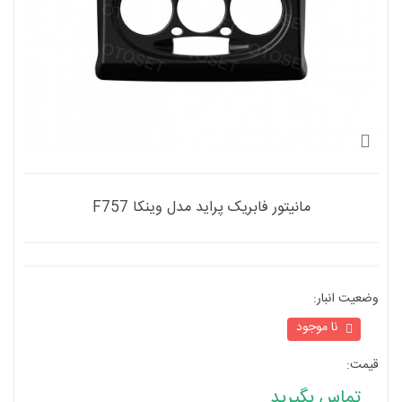
وضعیت انبار:
مانیتور فابریک پراید مدل وینکا F757
نا موجود
قیمت:
تماس بگیرید