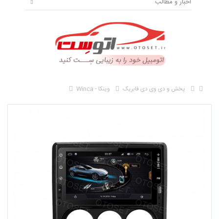
اخبار و مطالب
پخش و دی وی دی فابریک
وینکا - Winca
مانیتور فابریک پراید مدل وینکا F757