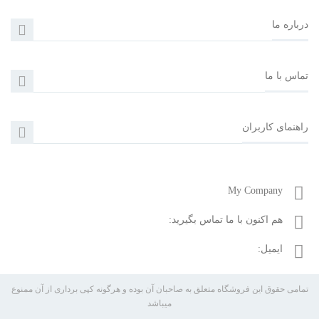
درباره ما
تماس با ما
راهنمای کاربران
My Company
هم اکنون با ما تماس بگیرید:
02122074472-09358302005
ایمیل:
otoset.ir@gmail.com
تمامی حقوق این فروشگاه متعلق به صاحبان آن بوده و هرگونه کپی برداری از آن ممنوع
میباشد