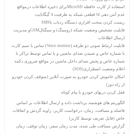
استفاده از کارت حافظه MicroSDبرای ذخیره اطلاعات درمواقع
عدم آنتن دهی 4ا قطعی شبکه به ظرفیت 4 گیگابایت
ریست کردن سخت افزاری دستگاه ردیاب باSMS
قابليت تشخيص وضعيت شبكه (رومينگ) و سیگنالGSMو مدیریت
ارسال اطلاعات
قابلیت ارتباط صوتی دو طرفه (Voice monitor):تماس با سیم کارت
با شماره خاص و شنیدن صدای ماشین و یا تماس توسط تراکر با
شماره خاص و پخش صدای داخل ماشین در مواقع ضروری دکمه
اعلام وضعیت اضطراری(SOS)
امکان خاموش کردن خودرو به صورت آنلاین (متوقف کردن خودرو
از راه دور)
قفل کردن دربهای خودرو با پیام کوتاه
الگوریتم های هوشمند برداشت داده و ارسال اطلاعات بر اساس
فاصله و مسافت، زمان، درخواست کاربر، زاویه گردش و اتفاقات
خاص (قابل تعریف توسط کاربر)
گزارش مسافت طی شده، مدت زمان سفر، زمان توقف، زمان
استارت و خاموش