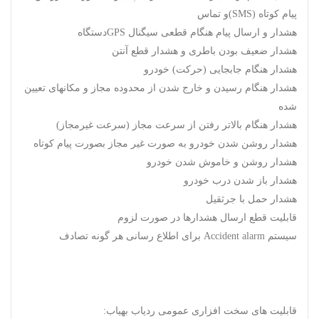
پیام کوتاه (SMS)و تماس
هشدار و ارسال پیام هنگام قطعی سیگنال GPSدستگاه
هشدار ضعیف بودن باطری و هشدار قطع آنتن
هشدار هنگام جابجایی (حرکت) خودرو
هشدار هنگام رسیدن و خارج شدن از محدوده مجاز و مکانهای تعیین
شده
هشدار هنگام بالاتر رفتن از سرعت مجاز (سرعت غیرمجاز)
هشدار روشن شدن خودرو به صورت غیر مجاز بصورت پیام کوتاه
هشدار روشن و خاموش شدن خودرو
هشدار باز شدن درب خودرو
هشدار حمل با جرثقيل
قابلیت قطع ارسال هشدارها در صورت لزوم
سیستم Accident alarm برای اطلاع رسانی هر گونه تصادف
قابلیت های سخت افزاری عمومی ردیاب بهیاب: