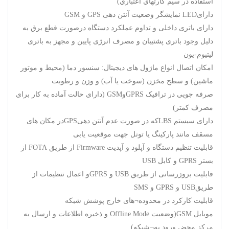
استفاده در سیم کارتهاي اعتباري)
دارایLED نمایشگر وضعیت آنتن دهی GPS و GSM
دارای باتری داخلی و تداوم عملکرد دستگاه درصورت قطع برق به
دلیل وجود باتری پشتیبان و مصرف انرژی پایین و مجهز به باتری
لیتیوم-یون
امکان اتصال انواع ماژول های دیجیتال: سنسور دما (محیط و موتور
ماشین) و سطح مخزن (سوخت یا آب) و وزن و رطوبت
صرفه جویی در ترافیک GPRSوGSM (دارای حالت آماده به کار برای
مصرف کمتر)
دارای سیستم LBSکه در صورت عدم آنتن دهیGPSدر مکان های
مسقف مانند پارکینگ یا تونل جهت موقعیت یابی
قابليت تنظیم دستگاه و آپلود و آپدیت Firmware از طریق FOTA از
بستر GPRS و کابل USB
قابلیت بروزرسانی از طریق USB و GPRSو اعمال تنظیمات از
طریقUSB و GPRS و SMS
قابلیت کارکرد در محدوده¬های خارج پوشش شبکه
موبایل GSM(وضعیت Offline Mode و ذخیره اطلاعات و ارسال به
مرکز محض ورود به¬شبکه)