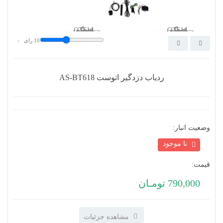
10
رای -
وضعیت انبار:
نا موجود
ردیاب دزدگیر اتوست AS-BT618
قیمت:
790,000 تومـان
مشاهده جزئیات