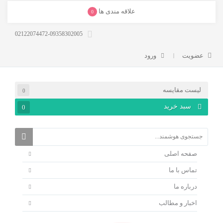
علاقه مندی ها
0
02122074472-09358302005
عضویت
ورود
لیست مقایسه
0
سبد خرید
0
صفحه اصلی
تماس با ما
درباره ما
اخبار و مطالب