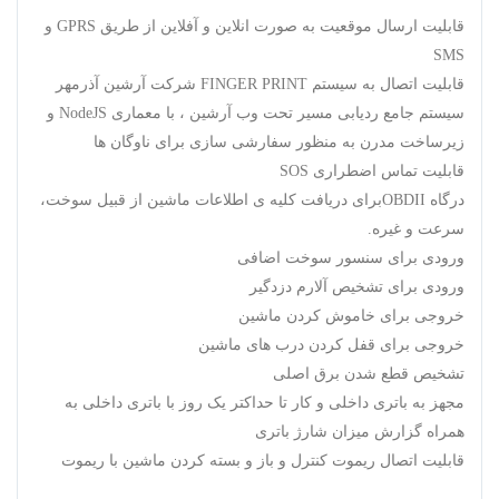
قابلیت ارسال موقعیت به صورت انلاین و آفلاین از طریق GPRS و
SMS
قابلیت اتصال به سیستم FINGER PRINT شرکت آرشین آذرمهر
سیستم جامع ردیابی مسیر تحت وب آرشین ، با معماری NodeJS و
زیرساخت مدرن به منظور سفارشی سازی برای ناوگان ها
قابلیت تماس اضطراری SOS
درگاه OBDIIبرای دریافت کلیه ی اطلاعات ماشین از قبیل سوخت،
سرعت و غیره.
ورودی برای سنسور سوخت اضافی
ورودی برای تشخیص آلارم دزدگیر
خروجی برای خاموش کردن ماشین
خروجی برای قفل کردن درب های ماشین
تشخیص قطع شدن برق اصلی
مجهز به باتری داخلی و کار تا حداکتر یک روز با باتری داخلی به
همراه گزارش میزان شارژ باتری
قابلیت اتصال ریموت کنترل و باز و بسته کردن ماشین با ریموت