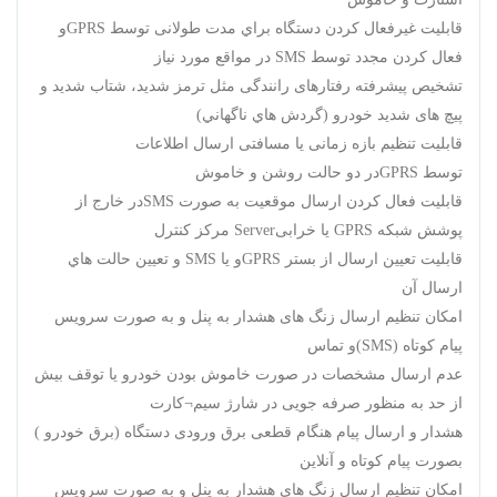
قابلیت غیرفعال کردن دستگاه براي مدت طولانی توسط GPRSو
فعال کردن مجدد توسط SMS در مواقع مورد نیاز
تشخیص پیشرفته رفتارهای رانندگی مثل ترمز شدید، شتاب شدید و
پیچ های شدید خودرو (گردش هاي ناگهاني)
قابلیت تنظیم بازه زمانی یا مسافتی ارسال اطلاعات
توسط GPRSدر دو حالت روشن و خاموش
قابلیت فعال کردن ارسال موقعیت به صورت SMSدر خارج از
پوشش شبکه GPRS يا خرابیServer مرکز کنترل
قابليت تعيين ارسال از بستر GPRSو یا SMS و تعيين حالت هاي
ارسال آن
امکان تنظیم ارسال زنگ های هشدار به پنل و به صورت سرویس
پیام کوتاه (SMS)و تماس
عدم ارسال مشخصات در صورت خاموش بودن خودرو یا توقف بیش
از حد به منظور صرفه جویی در شارژ سیم¬کارت
هشدار و ارسال پیام هنگام قطعی برق ورودی دستگاه (برق خودرو )
بصورت پیام کوتاه و آنلاین
امکان تنظیم ارسال زنگ های هشدار به پنل و به صورت سرویس