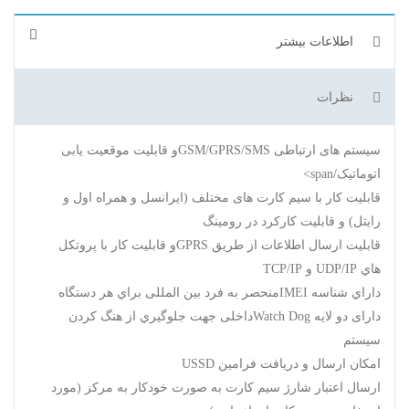
اطلاعات بیشتر
نظرات
سیستم های ارتباطی GSM/GPRS/SMSو قابلیت موقعیت یابی
اتوماتیک/span>
قابلیت کار با سیم کارت های مختلف (ایرانسل و همراه اول و
رایتل) و قابليت کارکرد در رومينگ
قابليت ارسال اطلاعات از طريق GPRSو قابليت كار با پروتكل
هاي UDP/IP و TCP/IP
داراي شناسه IMEIمنحصر به فرد بین المللی براي هر دستگاه
دارای دو لایه Watch Dogداخلی جهت جلوگیري از هنگ کردن
سیستم
امکان ارسال و دریافت فرامین USSD
ارسال اعتبار شارژ سیم کارت به صورت خودکار به مرکز (مورد