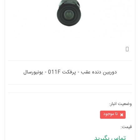
وضعیت انبار:
دوربین دنده عقب - پرفکت 011F - یونیورسال
نا موجود
قیمت:
تماس بگیرید