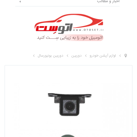
اخبار و مطالب
لوازم آپشن خودرو
دوربین
دوربین یونیورسال
دوربین دنده عقب - پرفکت 011F - یونیورسال