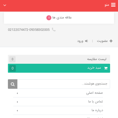
منو
علاقه مندی ها
0
02122074472-09358302005
عضویت
ورود
لیست مقایسه
0
سبد خرید
0
صفحه اصلی
تماس با ما
درباره ما